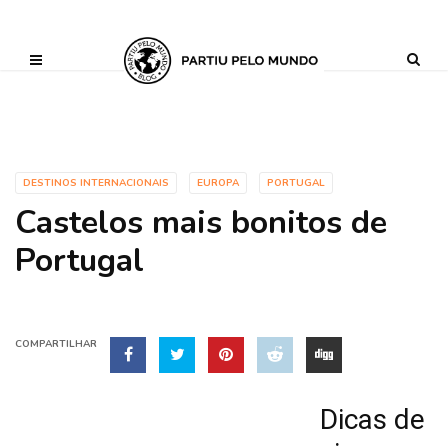
?php define ('AI_CONTENT_MARKER_NO_LOOP_START', true); define
('AI_CONTENT_MARKER_NO_LOOP_END', true); define
('AI_CONTENT_MARKER_NO_GET_SIDEBAR', true);
DESTINOS INTERNACIONAIS
EUROPA
PORTUGAL
Castelos mais bonitos de
Portugal
COMPARTILHAR
Dicas de