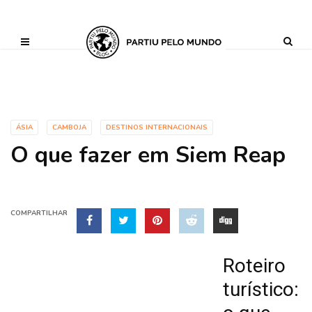
?php define ('AI_CONTENT_MARKER_NO_LOOP_START', true); define
('AI_CONTENT_MARKER_NO_LOOP_END', true); define
('AI_CONTENT_MARKER_NO_GET_SIDEBAR', true);
ÁSIA
CAMBOJA
DESTINOS INTERNACIONAIS
O que fazer em Siem Reap
COMPARTILHAR
Roteiro
turístico: