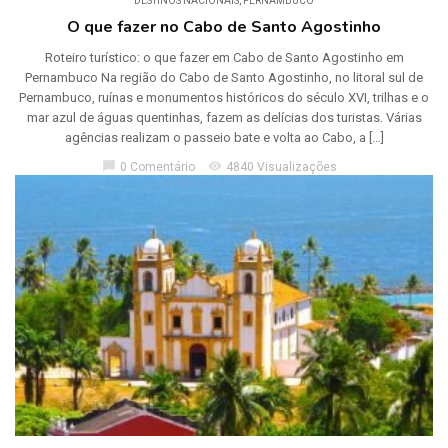
DESTINOS NACIONAIS
,
PERNAMBUCO
O que fazer no Cabo de Santo Agostinho
Roteiro turístico: o que fazer em Cabo de Santo Agostinho em
Pernambuco Na região do Cabo de Santo Agostinho, no litoral sul de
Pernambuco, ruínas e monumentos históricos do século XVI, trilhas e o
mar azul de águas quentinhas, fazem as delícias dos turistas. Várias
agências realizam o passeio bate e volta ao Cabo, a […]
chat_bubble
visibility
0 Comentário
4840 Visualizações