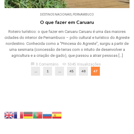
DESTINOS NACIONAIS
,
PERNAMBUCO
O que fazer em Caruaru
Roteiro turístico: o que fazer em Caruaru Caruaru é uma das maiores
cidades do interior de Pernambuco – pólo cultural e turístico do Agreste
nordestino. Conhecida como a “Princesa do Agreste”, surgiu a partir de
uma sesmaria (concessão de terras com o intuito de desenvolver a
agricultura e a criação de gado), que passou a atrair pessoas […]
chat_bubble
visibility
0 Comentário
5045 Visualizações
...
1
…
45
46
47