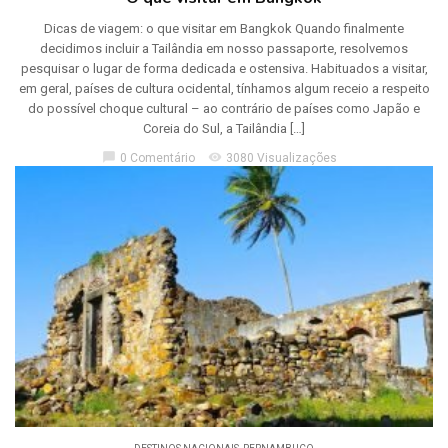
Dicas de viagem: o que visitar em Bangkok Quando finalmente
decidimos incluir a Tailândia em nosso passaporte, resolvemos
pesquisar o lugar de forma dedicada e ostensiva. Habituados a visitar,
em geral, países de cultura ocidental, tínhamos algum receio a respeito
do possível choque cultural – ao contrário de países como Japão e
Coreia do Sul, a Tailândia […]
chat_bubble
visibility
0 Comentário
3080 Visualizações