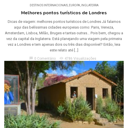
DESTINOS INTERNACIONAIS
,
EUROPA
,
INGLATERRA
Melhores pontos turísticos de Londres
Dicas de viagem: melhores pontos turísticos de Londres Já falamos
aqui das belíssimas cidades europeias como: Paris, Veneza,
Amsterdam, Lisboa, Milão, Bruges e tantas outras… Pois bem, chegou a
vez da capital da Inglaterra. Está planejando uma viagem pela primeira
vez a Londres e tem apenas dois ou três dias disponível? Então, leia
este relato até […]
chat_bubble
visibility
0 Comentário
4786 Visualizações