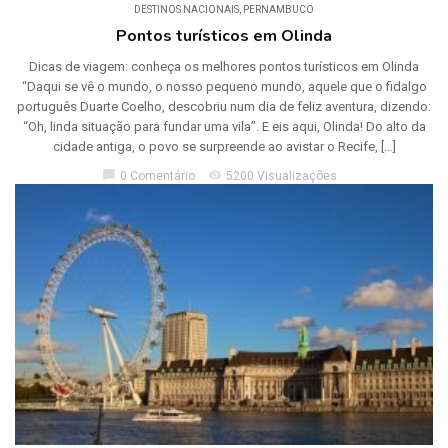
DESTINOS NACIONAIS
,
PERNAMBUCO
Pontos turísticos em Olinda
Dicas de viagem: conheça os melhores pontos turísticos em Olinda
“Daqui se vê o mundo, o nosso pequeno mundo, aquele que o fidalgo
português Duarte Coelho, descobriu num dia de feliz aventura, dizendo:
“Oh, linda situação para fundar uma vila”. E eis aqui, Olinda! Do alto da
cidade antiga, o povo se surpreende ao avistar o Recife, […]
chat_bubble
visibility
0 Comentário
5200 Visualizações