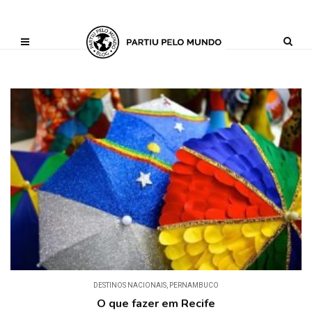
?php define ('AI_CONTENT_MARKER_NO_LOOP_START', true); define
('AI_CONTENT_MARKER_NO_LOOP_END', true); define
('AI_CONTENT_MARKER_NO_GET_SIDEBAR', true);
DESTINOS NACIONAIS
,
PERNAMBUCO
O que fazer em Recife