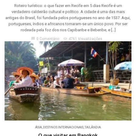
Roteiro turístico: o que fazer em Recife em 5 dias Recife é um
verdadeiro caldeirão cultural e político. A cidade é uma das mais
antigas do Brasil, foi fundada pelos portugueses no ano de 1537. Aqui,
portugueses, índios e africanos tornaram-se um único povo. Por ser
rodeada pela foz dos rios Capibaribe e Beberibe, e […]
chat_bubble
visibility
0 Comentário
4761 Visualizações
ÁSIA
,
DESTINOS INTERNACIONAIS
,
TAILÂNDIA
O que visitar em Bangkok