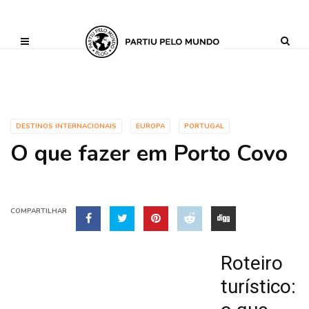
?php define ('AI_CONTENT_MARKER_NO_LOOP_START', true); define
('AI_CONTENT_MARKER_NO_LOOP_END', true); define
('AI_CONTENT_MARKER_NO_GET_SIDEBAR', true);
DESTINOS INTERNACIONAIS
EUROPA
PORTUGAL
O que fazer em Porto Covo
COMPARTILHAR
Roteiro
turístico: