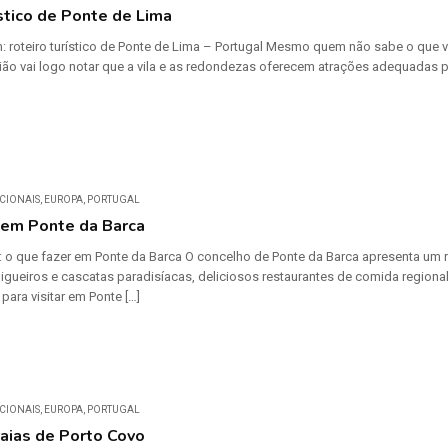
ístico de Ponte de Lima
: roteiro turístico de Ponte de Lima – Portugal Mesmo quem não sabe o que v
ião vai logo notar que a vila e as redondezas oferecem atrações adequadas par
CIONAIS
,
EUROPA
,
PORTUGAL
 em Ponte da Barca
co: o que fazer em Ponte da Barca O concelho de Ponte da Barca apresenta um r
igueiros e cascatas paradisíacas, deliciosos restaurantes de comida regiona
para visitar em Ponte […]
CIONAIS
,
EUROPA
,
PORTUGAL
aias de Porto Covo