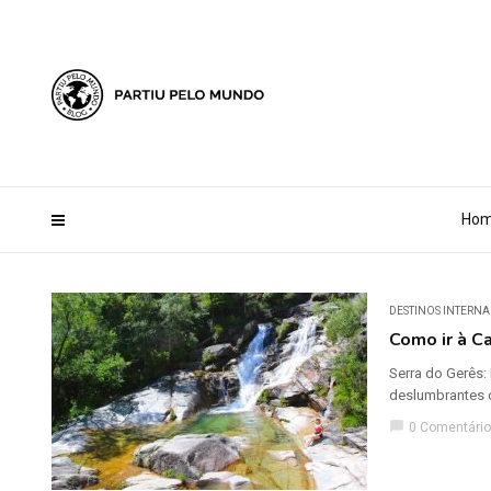
?php define ('AI_CONTENT_MARKER_NO_LOOP_START', true); define
Ho
DESTINOS INTERNA
Como ir à Ca
Serra do Gerês:
deslumbrantes d
chat_bubble
0 Comentário