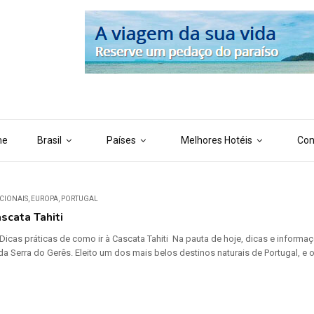
 ('AI_CONTENT_MARKER_NO_LOOP_END', true); define ('AI_CONTENT
me
Brasil
Países
Melhores Hotéis
Con
CIONAIS
,
EUROPA
,
PORTUGAL
scata Tahiti
 Dicas práticas de como ir à Cascata Tahiti Na pauta de hoje, dicas e inform
a Serra do Gerês. Eleito um dos mais belos destinos naturais de Portugal, e o