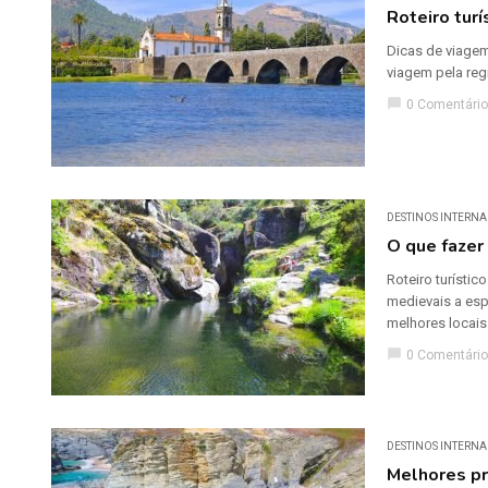
Roteiro tur
Dicas de viagem
viagem pela reg
chat_bubble
0 Comentário
DESTINOS INTERNA
O que fazer
Roteiro turísti
medievais a esp
melhores locais 
chat_bubble
0 Comentário
DESTINOS INTERNA
Melhores pr