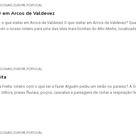
CIONAIS
,
EUROPA
,
PORTUGAL
ar em Arcos de Valdevez
co: o que visitar em Arcos de Valdevez O que visitar em Arcos de Valdevez? Qu
odo o nosso roteiro para uma das vilas mais bonitas do Alto Minho, localizad
CIONAIS
,
EUROPA
,
PORTUGAL
ita
da Freita: roteiro com o que ver e fazer Alguém pediu um verão no paraíso? A 
 trilhos, praias fluviais, poços, cascatas e paisagens de cortar a respiração! Ma
CIONAIS
,
EUROPA
,
PORTUGAL