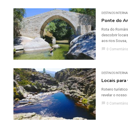
DESTINOS INTERNA
Ponte do A
Rota do Românic
descobrir locai
aos rios Sousa, 
chat_bubble
0 Comentário
DESTINOS INTERNA
Locais para 
Roteiro turístic
revelar o nosso
chat_bubble
0 Comentário