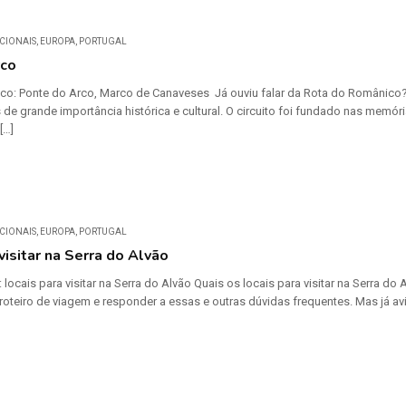
CIONAIS
,
EUROPA
,
PORTUGAL
rco
o: Ponte do Arco, Marco de Canaveses Já ouviu falar da Rota do Românico?
s de grande importância histórica e cultural. O circuito foi fundado nas me
[…]
CIONAIS
,
EUROPA
,
PORTUGAL
visitar na Serra do Alvão
o: locais para visitar na Serra do Alvão Quais os locais para visitar na Serra d
 roteiro de viagem e responder a essas e outras dúvidas frequentes. Mas já a