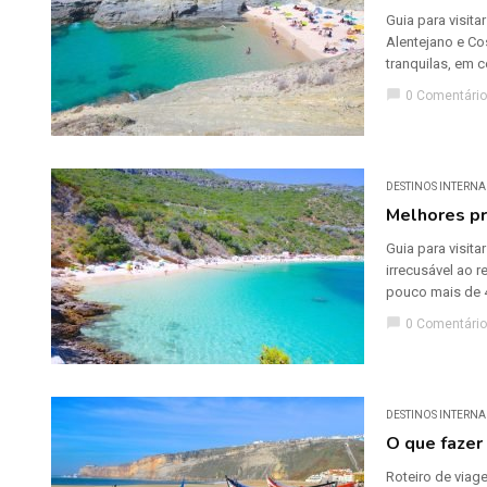
Guia para visit
Alentejano e Co
tranquilas, em c
chat_bubble
0 Comentário
DESTINOS INTERNA
Melhores pr
Guia para visit
irrecusável ao 
pouco mais de 4
chat_bubble
0 Comentário
DESTINOS INTERNA
O que fazer
Roteiro de viag