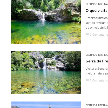
DESTINOS INTERNA
O que visit
Roteiro turísti
vamos revelar t
os principais […]
chat_bubble
0 Comentário
DESTINOS INTERNA
Serra da Fre
Visitar a Serra 
meio à natureza:
chat_bubble
0 Comentário
DESTINOS INTERNA