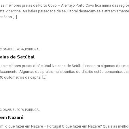
ar as melhores praias de Porto Covo – Alentejo Porto Covo fica numa das regi
sta Vicentina. As belas paisagens de seu litoral destacam-se e atraem amant
enários […]
CIONAIS
,
EUROPA
,
PORTUGAL
aias de Setúbal
ar as melhores praias de Setúbal Na zona de Setúbal encontra algumas das mai
relaxamento. Algumas das praias mais bonitas do distrito estão concentradas 
0 quilómetros da capital […]
CIONAIS
,
EUROPA
,
PORTUGAL
 em Nazaré
em: o que fazer em Nazaré – Portugal O que fazer em Nazaré? Quais as melhores