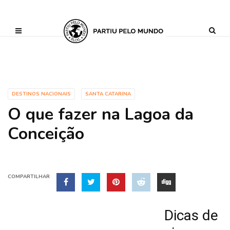
?php define ('AI_CONTENT_MARKER_NO_LOOP_START', true); define
('AI_CONTENT_MARKER_NO_LOOP_END', true); define
('AI_CONTENT_MARKER_NO_GET_SIDEBAR', true);
DESTINOS NACIONAIS
SANTA CATARINA
O que fazer na Lagoa da
Conceição
COMPARTILHAR
Dicas de