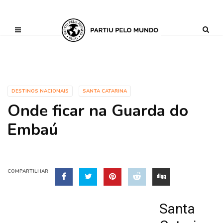
?php define ('AI_CONTENT_MARKER_NO_LOOP_START', true); define
('AI_CONTENT_MARKER_NO_LOOP_END', true); define
('AI_CONTENT_MARKER_NO_GET_SIDEBAR', true);
DESTINOS NACIONAIS
SANTA CATARINA
Onde ficar na Guarda do
Embaú
COMPARTILHAR
Santa