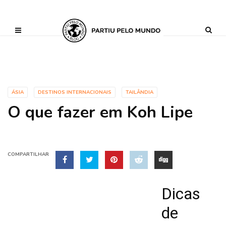
?php define ('AI_CONTENT_MARKER_NO_LOOP_START', true); define
('AI_CONTENT_MARKER_NO_LOOP_END', true); define
('AI_CONTENT_MARKER_NO_GET_SIDEBAR', true);
ÁSIA
DESTINOS INTERNACIONAIS
TAILÂNDIA
O que fazer em Koh Lipe
COMPARTILHAR
Dicas
de