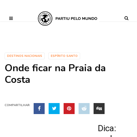
?php define ('AI_CONTENT_MARKER_NO_LOOP_START', true); define
('AI_CONTENT_MARKER_NO_LOOP_END', true); define
('AI_CONTENT_MARKER_NO_GET_SIDEBAR', true);
DESTINOS NACIONAIS
ESPÍRITO SANTO
Onde ficar na Praia da
Costa
COMPARTILHAR
Dica: