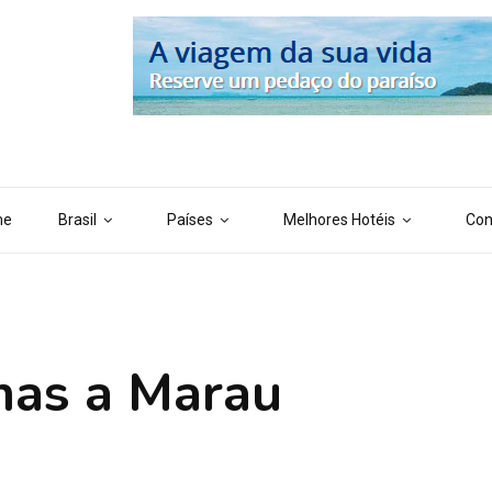
 ('AI_CONTENT_MARKER_NO_LOOP_END', true); define ('AI_CONTENT
me
Brasil
Países
Melhores Hotéis
Con
mas a Marau