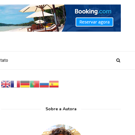
_MARKER_NO_GET_SIDEBAR', true);
tato
Sobre a Autora