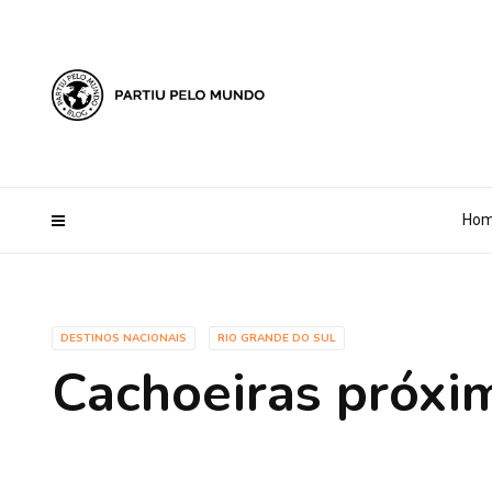
?php define ('AI_CONTENT_MARKER_NO_LOOP_START', true); define
Ho
DESTINOS NACIONAIS
RIO GRANDE DO SUL
Cachoeiras próxi