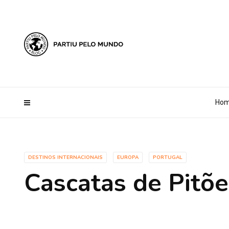
?php define ('AI_CONTENT_MARKER_NO_LOOP_START', true); define
Ho
DESTINOS INTERNACIONAIS
EUROPA
PORTUGAL
Cascatas de Pitõe