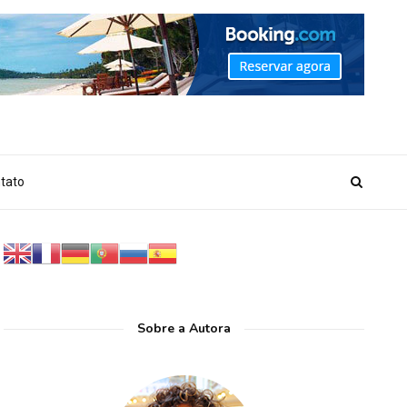
_MARKER_NO_GET_SIDEBAR', true);
tato
Sobre a Autora