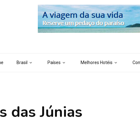
 ('AI_CONTENT_MARKER_NO_LOOP_END', true); define ('AI_CONTENT
me
Brasil
Países
Melhores Hotéis
Con
s das Júnias