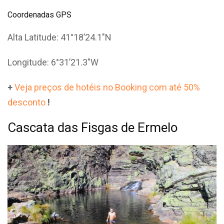
Coordenadas GPS
Alta Latitude: 41°18’24.1″N
Longitude: 6°31’21.3″W
+
Veja preços de hotéis no Booking com até 50%
desconto
!
Cascata das Fisgas de Ermelo