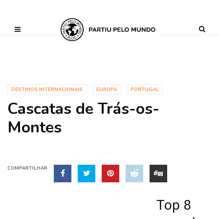
?php define ('AI_CONTENT_MARKER_NO_LOOP_START', true); define
('AI_CONTENT_MARKER_NO_LOOP_END', true); define
('AI_CONTENT_MARKER_NO_GET_SIDEBAR', true);
DESTINOS INTERNACIONAIS
EUROPA
PORTUGAL
Cascatas de Trás-os-
Montes
COMPARTILHAR
Top 8