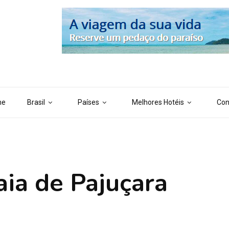
 ('AI_CONTENT_MARKER_NO_LOOP_END', true); define ('AI_CONTENT
me
Brasil
Países
Melhores Hotéis
Con
aia de Pajuçara