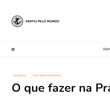
?php define ('AI_CONTENT_MARKER_NO_LOOP_START', true); define
Ho
ALAGOAS
DESTINOS NACIONAIS
O que fazer na Pr