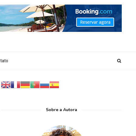
_MARKER_NO_GET_SIDEBAR', true);
tato
Sobre a Autora