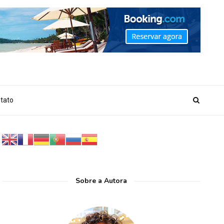
_MARKER_NO_GET_SIDEBAR', true);
tato
Sobre a Autora