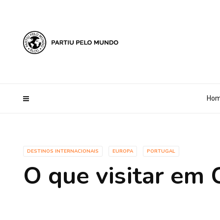
?php define ('AI_CONTENT_MARKER_NO_LOOP_START', true); define
Ho
DESTINOS INTERNACIONAIS
EUROPA
PORTUGAL
O que visitar em