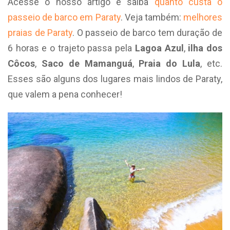
Acesse o nosso artigo e saiba
quanto custa o
passeio de barco em Paraty
. Veja também:
melhores
praias de Paraty
. O passeio de barco tem duração de
6 horas e o trajeto passa pela
Lagoa Azul
,
ilha dos
Côcos
,
Saco de Mamanguá
,
Praia do Lula
, etc.
Esses são alguns dos lugares mais lindos de Paraty,
que valem a pena conhecer!