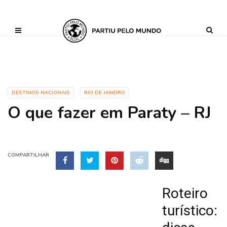
?php define ('AI_CONTENT_MARKER_NO_LOOP_START', true); define
('AI_CONTENT_MARKER_NO_LOOP_END', true); define
('AI_CONTENT_MARKER_NO_GET_SIDEBAR', true);
DESTINOS NACIONAIS
RIO DE JANEIRO
O que fazer em Paraty – RJ
COMPARTILHAR
Roteiro
turístico: