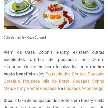
Café da manhã – Casa Colonial
Além da Casa Colonial Paraty, existem outras
excelentes ofertas de pousadas no Centro
Histórico. Os hotéis bem localizados com
melhor
custo benefício
são:
Pousada dos Contos
,
Pousada
Corsário
,
Pousada Vila do Porto
,
Pousada Sonho
Meu
,
Paraty Pontal Pousada
e a
Pousada Aconchego
.
Dica:
a taxa de ocupação dos hotéis em Paraty é alta
durante os meses de férias escolares, fins de