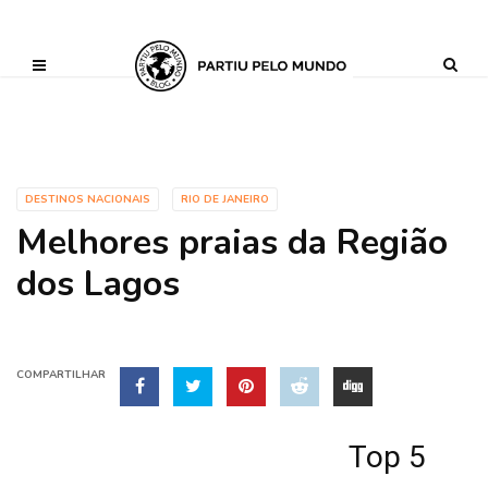
?php define ('AI_CONTENT_MARKER_NO_LOOP_START', true); define
('AI_CONTENT_MARKER_NO_LOOP_END', true); define
('AI_CONTENT_MARKER_NO_GET_SIDEBAR', true);
DESTINOS NACIONAIS
RIO DE JANEIRO
Melhores praias da Região
dos Lagos
COMPARTILHAR
Top 5