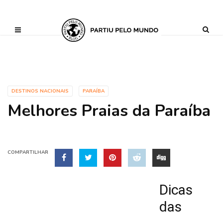
?php define ('AI_CONTENT_MARKER_NO_LOOP_START', true); define
('AI_CONTENT_MARKER_NO_LOOP_END', true); define
('AI_CONTENT_MARKER_NO_GET_SIDEBAR', true);
DESTINOS NACIONAIS
PARAÍBA
Melhores Praias da Paraíba
COMPARTILHAR
Dicas
das