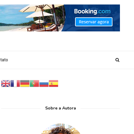
_MARKER_NO_GET_SIDEBAR', true);
tato
Sobre a Autora