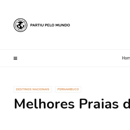
?php define ('AI_CONTENT_MARKER_NO_LOOP_START', true); define
Ho
DESTINOS NACIONAIS
PERNAMBUCO
Melhores Praias 