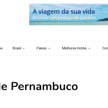
 ('AI_CONTENT_MARKER_NO_LOOP_END', true); define ('AI_CONTENT
me
Brasil
Países
Melhores Hotéis
Con
de Pernambuco