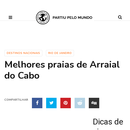
?php define ('AI_CONTENT_MARKER_NO_LOOP_START', true); define
('AI_CONTENT_MARKER_NO_LOOP_END', true); define
('AI_CONTENT_MARKER_NO_GET_SIDEBAR', true);
DESTINOS NACIONAIS
RIO DE JANEIRO
Melhores praias de Arraial
do Cabo
COMPARTILHAR
Dicas de