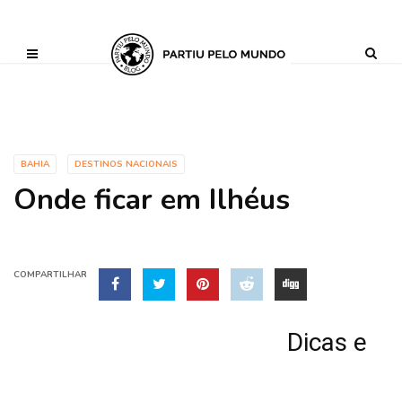
?php define ('AI_CONTENT_MARKER_NO_LOOP_START', true); define
('AI_CONTENT_MARKER_NO_LOOP_END', true); define
('AI_CONTENT_MARKER_NO_GET_SIDEBAR', true);
BAHIA
DESTINOS NACIONAIS
Onde ficar em Ilhéus
COMPARTILHAR
Dicas e