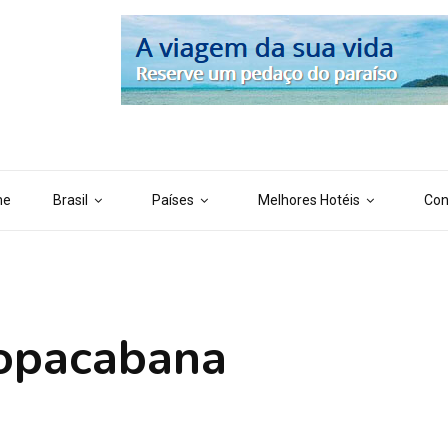
 ('AI_CONTENT_MARKER_NO_LOOP_END', true); define ('AI_CONTENT
me
Brasil
Países
Melhores Hotéis
Con
Copacabana