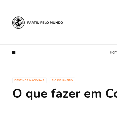
?php define ('AI_CONTENT_MARKER_NO_LOOP_START', true); define
Ho
DESTINOS NACIONAIS
RIO DE JANEIRO
O que fazer em 