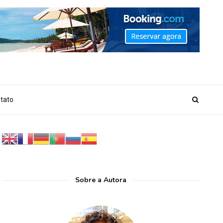
_MARKER_NO_GET_SIDEBAR', true);
tato
Sobre a Autora