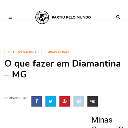
?php define ('AI_CONTENT_MARKER_NO_LOOP_START', true); define
('AI_CONTENT_MARKER_NO_LOOP_END', true); define
('AI_CONTENT_MARKER_NO_GET_SIDEBAR', true);
DESTINOS NACIONAIS
MINAS GERAIS
O que fazer em Diamantina
– MG
COMPARTILHAR
Minas